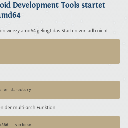
oid Development Tools startet
 amd64
von weezy amd64 gelingt das Starten von adb nicht
e or directory
en der multi-arch Funktion
i386 --verbose