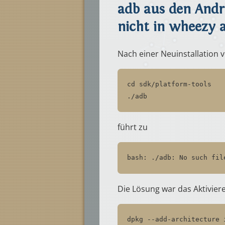
adb aus den Andr
nicht in wheezy
Nach einer Neuinstallation 
cd sdk/platform-tools
./adb
führt zu
bash: ./adb: No such fil
Die Lösung war das Aktivier
dpkg --add-architecture 