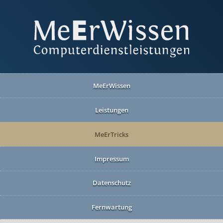
MeErWissen
Leistungen
MeErTricks
Impressum
Datenschutz
Fernwartung