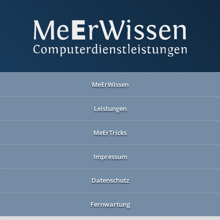
MeErWissen
Leistungen
MeErTricks
Impressum
Datenschutz
Fernwartung